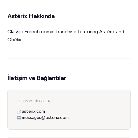
Astérix Hakkında
Classic French comic franchise featuring Astérix and
Obélix.
İletişim ve Bağlantılar
İLETIŞIM BILGILERI
asterix.com
messages@asterix.com