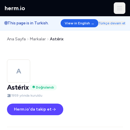
herm
.
io
🌐
This page is in Turkish.
View in English →
Türkçe devam et
Ana Sayfa
Markalar
Astérix
A
Astérix
Doğrulandı
1959 yılında kuruldu
Herm.io'da takip et