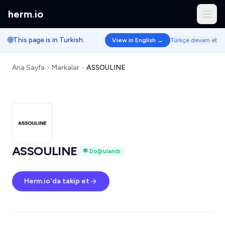
herm
.
io
🌐
This page is in Turkish.
View in English →
Türkçe devam et
Ana Sayfa
Markalar
ASSOULINE
ASSOULINE
Doğrulandı
Herm.io'da takip et