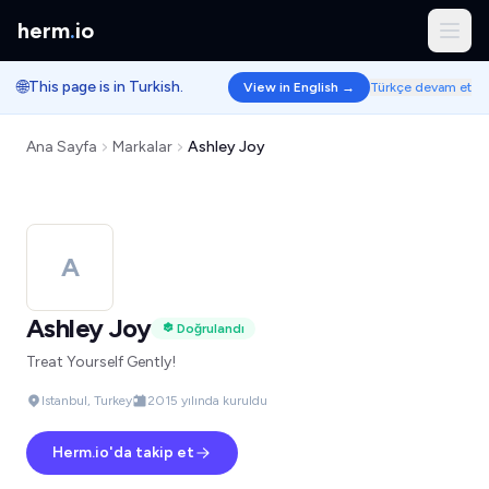
herm
.
io
🌐
This page is in Turkish.
View in English →
Türkçe devam et
Ana Sayfa
Markalar
Ashley Joy
A
Ashley Joy
Doğrulandı
Treat Yourself Gently!
Istanbul, Turkey
2015 yılında kuruldu
Herm.io'da takip et