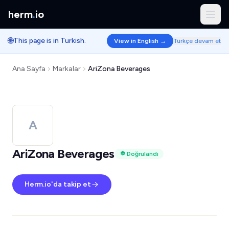
herm
.
io
🌐
This page is in Turkish.
View in English →
Türkçe devam et
Ana Sayfa
Markalar
AriZona Beverages
A
AriZona Beverages
Doğrulandı
Herm.io'da takip et