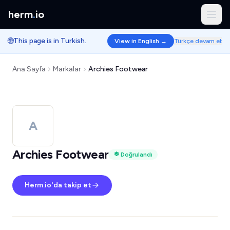
herm
.
io
🌐
This page is in Turkish.
View in English →
Türkçe devam et
Ana Sayfa
Markalar
Archies Footwear
A
Archies Footwear
Doğrulandı
Herm.io'da takip et