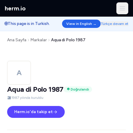
herm
.
io
🌐
This page is in Turkish.
View in English →
Türkçe devam et
Ana Sayfa
Markalar
Aqua di Polo 1987
A
Aqua di Polo 1987
Doğrulandı
1987 yılında kuruldu
Herm.io'da takip et