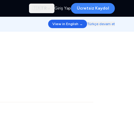
🇹🇷
TR
Giriş Yap
Ücretsiz Kaydol
View in English →
Türkçe devam et