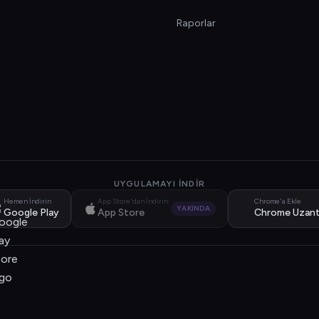
Raporlar
UYGULAMAYI İNDIR
Hemen İndirin
App Store'dan İndirin
Chrome'a Ekle
YAKINDA
Google Play
App Store
Chrome Uzant