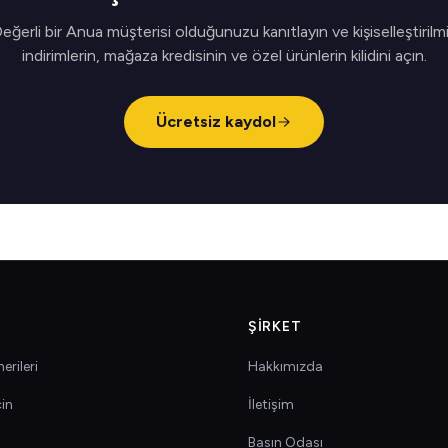
eğerli bir Anua müşterisi olduğunuzu kanıtlayın ve kişiselleştirilm
indirimlerin, mağaza kredisinin ve özel ürünlerin kilidini açın.
Ücretsiz kaydol
ŞIRKET
erileri
Hakkımızda
çin
İletişim
Basın Odası