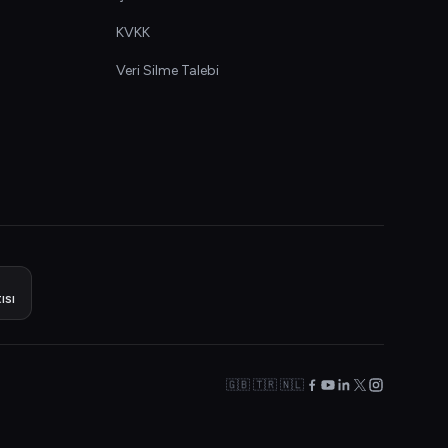
KVKK
Veri Silme Talebi
ısı
🇬🇧 🇹🇷 🇳🇱