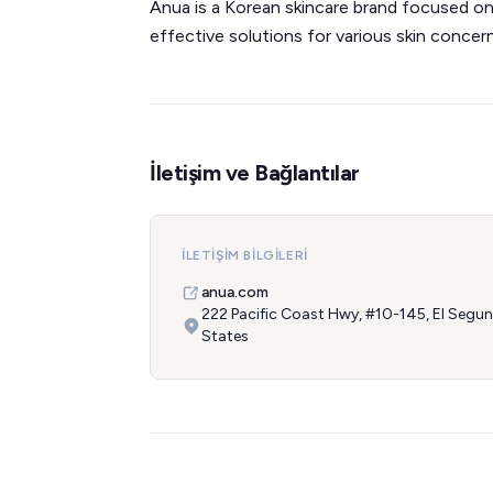
Anua is a Korean skincare brand focused on
effective solutions for various skin concern
İletişim ve Bağlantılar
İLETIŞIM BILGILERI
anua.com
222 Pacific Coast Hwy, #10-145, El Segu
States