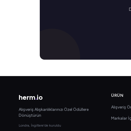
D
herm
.
io
ÜRÜN
Alışveriş Ön
Alışveriş Alışkanlıklarınızı Özel Ödüllere
Dönüştürün
Markalar İ
Londra, İngiltere'de kuruldu