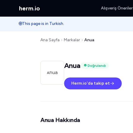
herm
.
io
Alışveriş Öneriler
🌐
This page is in Turkish.
Ana Sayfa
Markalar
Anua
Anua
Doğrulandı
Herm.io'da takip et
Anua Hakkında