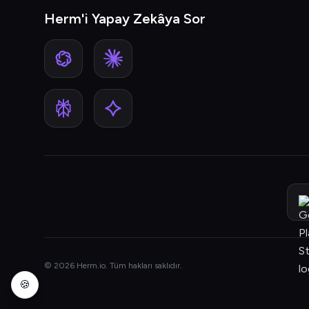
Herm'i Yapay Zekâya Sor
© 2026 Herm.io. Tüm hakları saklıdır.
🍪