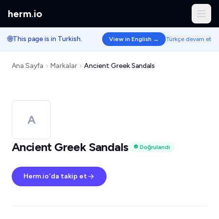
herm
.
io
🌐
This page is in Turkish.
View in English →
Türkçe devam et
Ana Sayfa
Markalar
Ancient Greek Sandals
A
Ancient Greek Sandals
Doğrulandı
Herm.io'da takip et