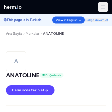
herm
.
io
🌐
This page is in Turkish.
View in English →
Türkçe devam et
Ana Sayfa
Markalar
ANATOLINE
A
ANATOLINE
Doğrulandı
Herm.io'da takip et