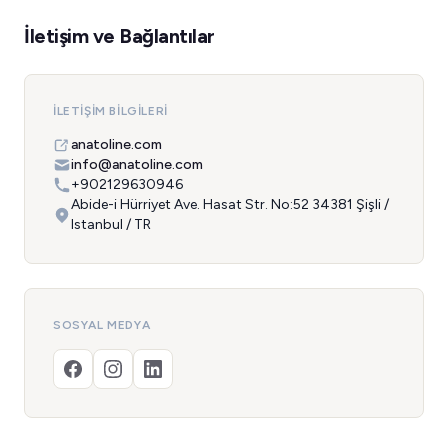
İletişim ve Bağlantılar
İLETIŞIM BILGILERI
anatoline.com
info@anatoline.com
+902129630946
Abide-i Hürriyet Ave. Hasat Str. No:52 34381 Şişli /
Istanbul / TR
SOSYAL MEDYA