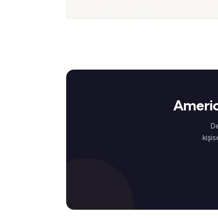
Americ
De
kişis