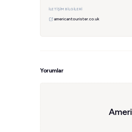
İLETIŞIM BILGILERI
americantourister.co.uk
Yorumlar
Americ