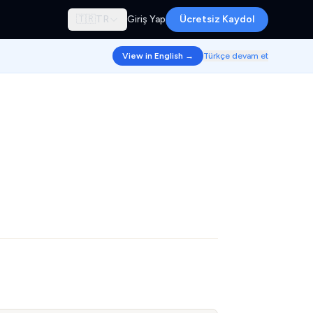
🇹🇷
TR
Giriş Yap
Ücretsiz Kaydol
View in English →
Türkçe devam et