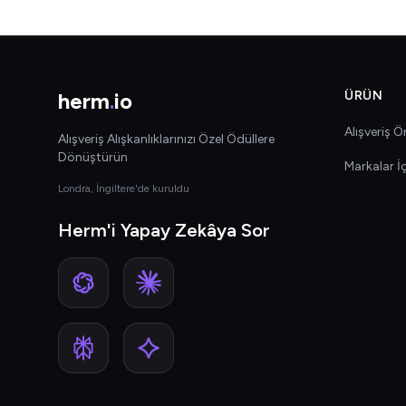
herm
.
io
ÜRÜN
Alışveriş Ön
Alışveriş Alışkanlıklarınızı Özel Ödüllere
Dönüştürün
Markalar İ
Londra, İngiltere'de kuruldu
Herm'i Yapay Zekâya Sor