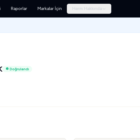
i
Raporlar
Markalar İçin
Herm Hakkında
K
Doğrulandı