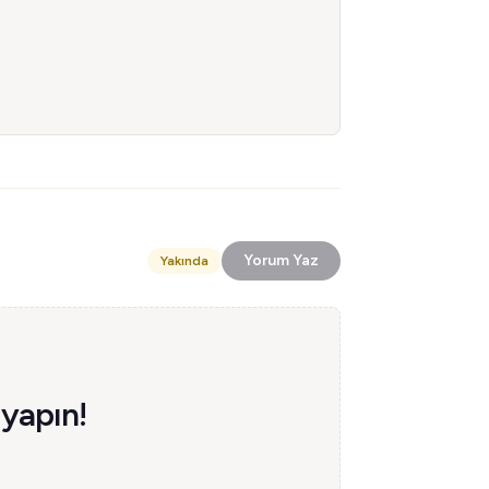
Yorum Yaz
Yakında
 yapın!