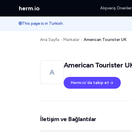
herm
.
io
Alışveriş Öneriler
🌐
This page is in Turkish.
Ana Sayfa
Markalar
American Tourister UK
American Tourister U
A
Herm.io'da takip et
İletişim ve Bağlantılar