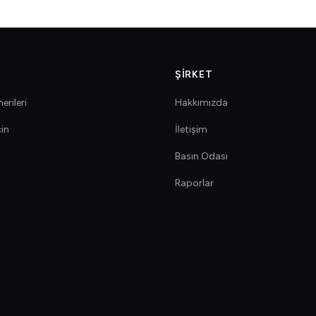
ŞIRKET
erileri
Hakkımızda
çin
İletişim
Basın Odası
Raporlar