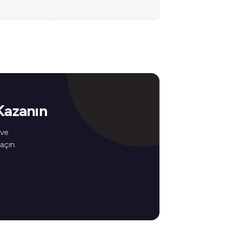
Kazanın
 ve
 açın.