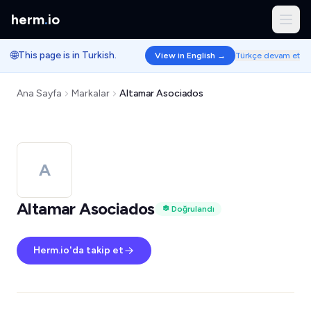
herm
.
io
🌐
This page is in Turkish.
View in English →
Türkçe devam et
Ana Sayfa
Markalar
Altamar Asociados
A
Altamar Asociados
Doğrulandı
Herm.io'da takip et