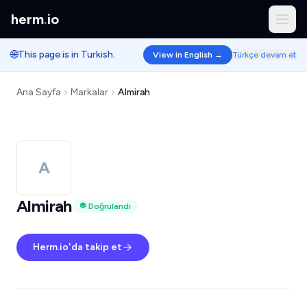
herm
.
io
🌐
This page is in Turkish.
View in English →
Türkçe devam et
Ana Sayfa
Markalar
Almirah
A
Almirah
Doğrulandı
Herm.io'da takip et