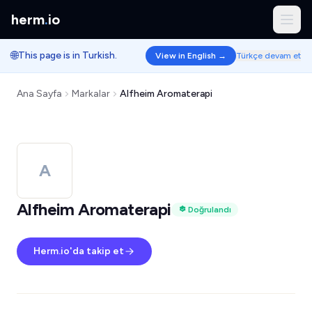
herm
.
io
🌐
This page is in Turkish.
View in English →
Türkçe devam et
Ana Sayfa
Markalar
Alfheim Aromaterapi
A
Alfheim Aromaterapi
Doğrulandı
Herm.io'da takip et