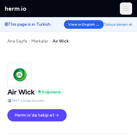
herm
.
io
🌐
This page is in Turkish.
View in English →
Türkçe devam et
Ana Sayfa
Markalar
Air Wick
Air Wick
Doğrulandı
1943 yılında kuruldu
Herm.io'da takip et