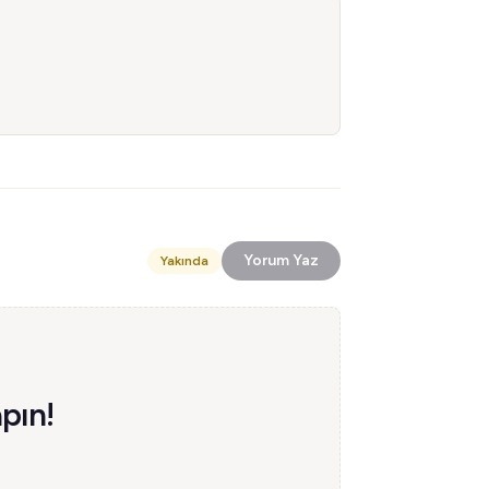
Yorum Yaz
Yakında
pın!