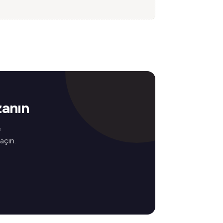
zanın
e
 açın.