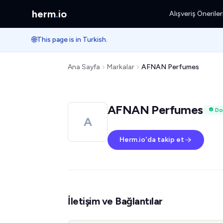
herm
.
io
Alışveriş Öneriler
🌐
This page is in Turkish.
Ana Sayfa
Markalar
AFNAN Perfumes
AFNAN Perfumes
Do
A
Herm.io'da takip et
İletişim ve Bağlantılar