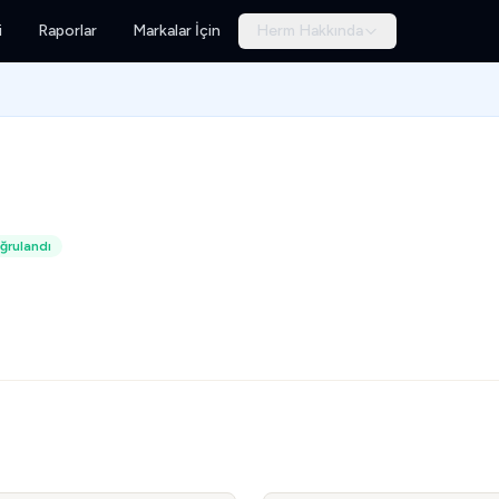
i
Raporlar
Markalar İçin
Herm Hakkında
ğrulandı