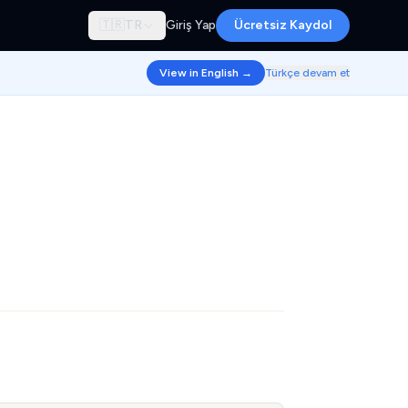
🇹🇷
TR
Giriş Yap
Ücretsiz Kaydol
View in English →
Türkçe devam et