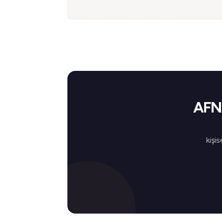
AFNA
kişis