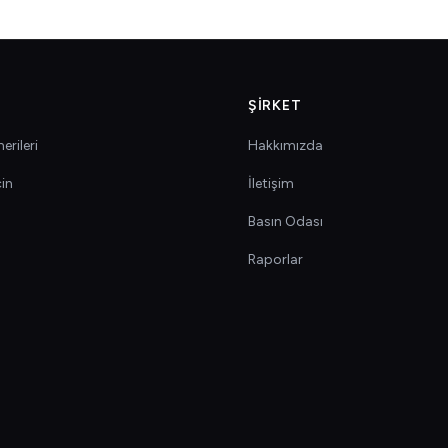
ŞIRKET
erileri
Hakkımızda
çin
İletişim
Basın Odası
Raporlar