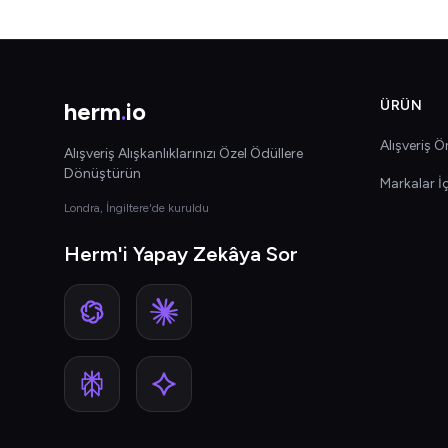
herm
.
io
ÜRÜN
Alışveriş Ön
Alışveriş Alışkanlıklarınızı Özel Ödüllere
Dönüştürün
Markalar İ
Londra, İngiltere'de kuruldu
Herm'i Yapay Zekâya Sor