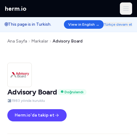
herm
.
io
🌐
This page is in Turkish.
View in English →
Türkçe devam et
Ana Sayfa
Markalar
Advisory Board
Advisory Board
Doğrulandı
1983 yılında kuruldu
Herm.io'da takip et