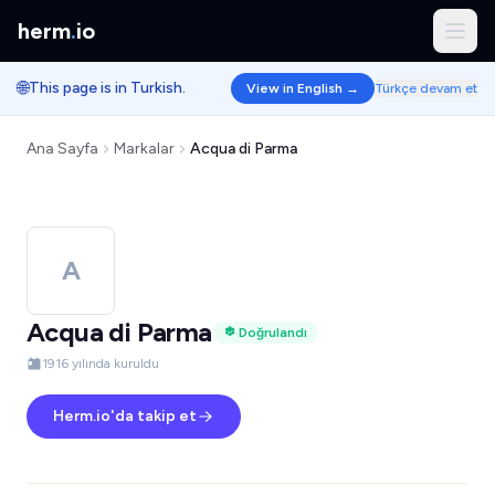
herm
.
io
🌐
This page is in Turkish.
View in English →
Türkçe devam et
Ana Sayfa
Markalar
Acqua di Parma
A
Acqua di Parma
Doğrulandı
1916 yılında kuruldu
Herm.io'da takip et