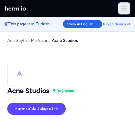
herm
.
io
🌐
This page is in Turkish.
View in English →
Türkçe devam et
Ana Sayfa
Markalar
Acne Studios
A
Acne Studios
Doğrulandı
Herm.io'da takip et