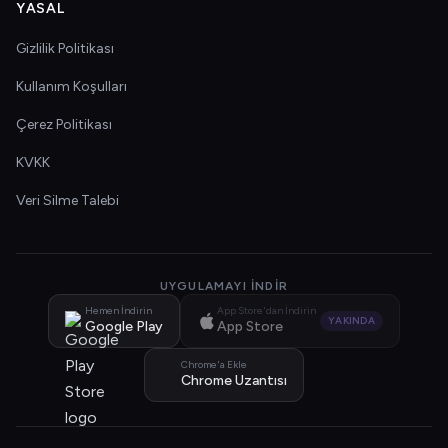
YASAL
Gizlilik Politikası
Kullanım Koşulları
Çerez Politikası
KVKK
Veri Silme Talebi
UYGULAMAYI İNDIR
Hemen İndirin
App Store'dan İndirin
YAKINDA
Google Play
App Store
Chrome'a Ekle
Chrome Uzantısı