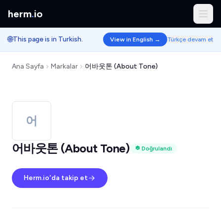
herm
.
io
🌐
This page is in Turkish.
View in English →
Türkçe devam et
Ana Sayfa
Markalar
어바웃톤 (About Tone)
어
어바웃톤 (About Tone)
Doğrulandı
Herm.io'da takip et