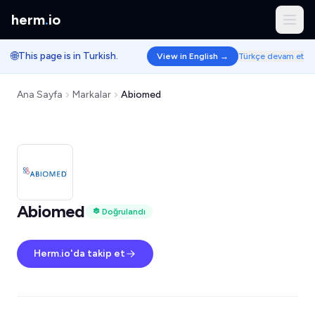
herm
.
io
🌐
This page is in Turkish.
View in English →
Türkçe devam et
Ana Sayfa
Markalar
Abiomed
Abiomed
Doğrulandı
Herm.io'da takip et