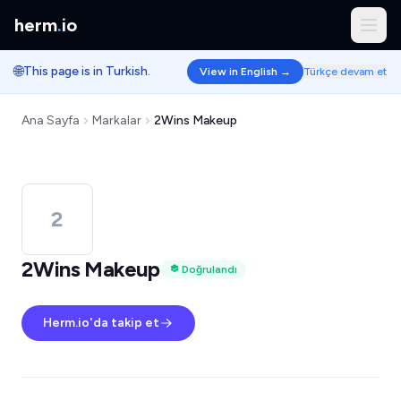
herm
.
io
🌐
This page is in Turkish.
View in English →
Türkçe devam et
Ana Sayfa
Markalar
2Wins Makeup
2
2Wins Makeup
Doğrulandı
Herm.io'da takip et