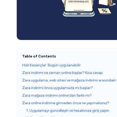
Table of Contents
Hızlı Kazançlar: Bugün uygulanabilir
Zara indirimi ne zaman online başlar? Kısa cevap
Zara uygulama, web sitesi ve mağaza indirimi arasındaki 
Zara indirimi önce uygulamada mı başlar?
Zara mağaza indirimi online’dan farklı mı?
Zara online indirime girmeden önce ne yapmalısınız?
1. Uygulamayı güncelleyin ve hesabınıza giriş yapın