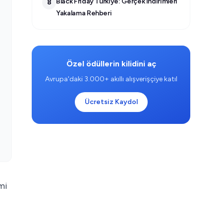
Black Friday Türkiye: Gerçek İndirimleri
8
Yakalama Rehberi
Özel ödüllerin kilidini aç
Avrupa'daki 3.000+ akıllı alışverişçiye katıl
Ücretsiz Kaydol
mi