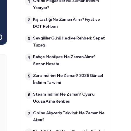
Online Mağazalar Ne Zaman İndirim
1
Yapıyor?
Kış Lastiği Ne Zaman Alınır? Fiyat ve
2
DOT Rehberi
Sevgililer Günü Hediye Rehberi: Sepet
3
Tuzağı
Bahçe Mobilyası Ne Zaman Alınır?
4
Sezon Hesabı
Zara İndirimi Ne Zaman? 2026 Güncel
5
İndirim Takvimi
Steam İndirim Ne Zaman? Oyunu
6
Ucuza Alma Rehberi
Online Alışveriş Takvimi: Ne Zaman Ne
7
Alınır?