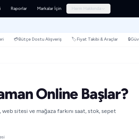
i
Raporlar
Markalar İçin
Herm Hakkında
ri
💳
Bütçe Dostu Alışveriş
🏷️
Fiyat Takibi & Araçlar
🔒
Güve
Zaman Online Başlar?
 web sitesi ve mağaza farkını saat, stok, sepet
esi