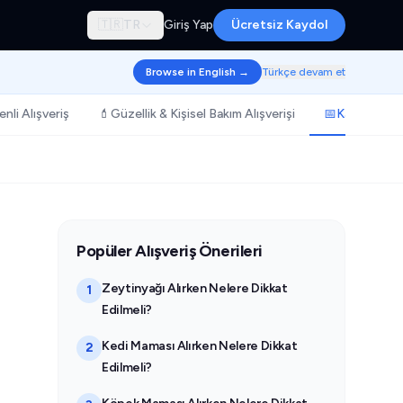
🇹🇷
TR
Giriş Yap
Ücretsiz Kaydol
Browse in English →
Türkçe devam et
nli Alışveriş
💄
Güzellik & Kişisel Bakım Alışverişi
📅
Kampanya & 
Popüler Alışveriş Önerileri
Zeytinyağı Alırken Nelere Dikkat
1
Edilmeli?
Kedi Maması Alırken Nelere Dikkat
2
Edilmeli?