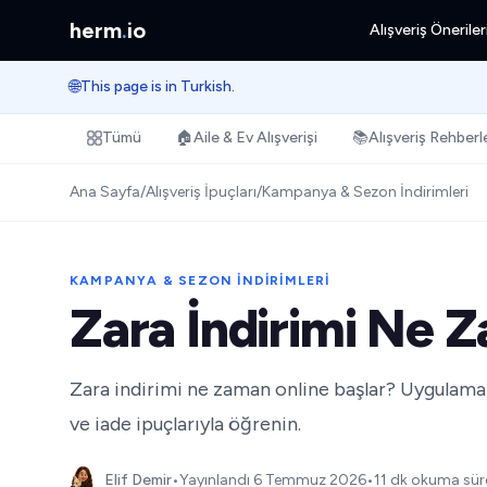
herm
.
io
Alışveriş Öneriler
🌐
This page is in Turkish.
Tümü
🏠
Aile & Ev Alışverişi
📚
Alışveriş Rehberle
Ana Sayfa
/
Alışveriş İpuçları
/
Kampanya & Sezon İndirimleri
KAMPANYA & SEZON İNDIRIMLERI
Zara İndirimi Ne 
Zara indirimi ne zaman online başlar? Uygulama,
ve iade ipuçlarıyla öğrenin.
Elif Demir
•
Yayınlandı
6 Temmuz 2026
•
11 dk okuma sür