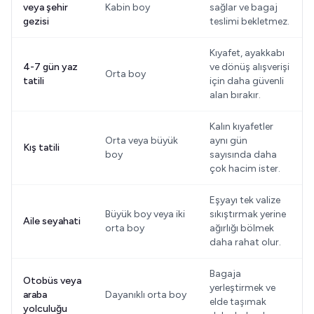
veya şehir
Kabin boy
sağlar ve bagaj
gezisi
teslimi bekletmez.
Kıyafet, ayakkabı
4-7 gün yaz
ve dönüş alışverişi
Orta boy
tatili
için daha güvenli
alan bırakır.
Kalın kıyafetler
Orta veya büyük
aynı gün
Kış tatili
boy
sayısında daha
çok hacim ister.
Eşyayı tek valize
Büyük boy veya iki
sıkıştırmak yerine
Aile seyahati
orta boy
ağırlığı bölmek
daha rahat olur.
Bagaja
Otobüs veya
yerleştirmek ve
araba
Dayanıklı orta boy
elde taşımak
yolculuğu