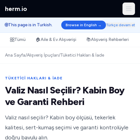
herm
.
io
🌐
This page is in Turkish.
Browse in English →
Türkçe devam et
Tümü
🏠
Aile & Ev Alışverişi
📚
Alışveriş Rehberleri
Ana Sayfa
/
Alışveriş İpuçları
/
Tüketici Hakları & İade
TÜKETICI HAKLARI & İADE
Valiz Nasıl Seçilir? Kabin Boy
ve Garanti Rehberi
Valiz nasıl seçilir? Kabin boy ölçüsü, tekerlek
kalitesi, sert-kumaş seçimi ve garanti kontrolüyle
doğru bavulu alın.