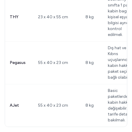
sınıfta 1 par
kabin bagajı;
THY
23 x 40 x 55 cm
8 kg
kişisel eşya
bilgisi ayrıca
kontrol
edilmeli.
Dış hat ve
Kıbrıs
uçuşlarında
Pegasus
55 x 40 x 23 cm
8 kg
kabin hakkı
paket seçim
bağlı olabilir.
Basic
paketlerde
kabin hakkı
AJet
55 x 40 x 23 cm
8 kg
değişebilir;
tarife detayı
bakılmalı.