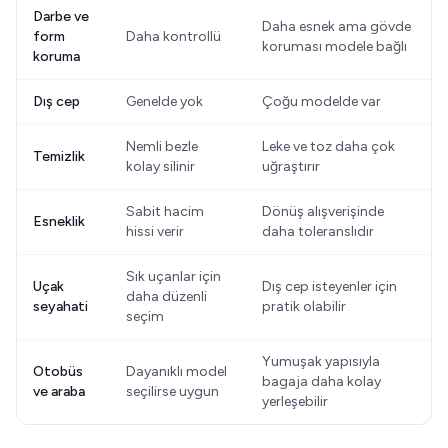
Darbe ve
Daha esnek ama gövde
form
Daha kontrollü
koruması modele bağlı
koruma
Dış cep
Genelde yok
Çoğu modelde var
Nemli bezle
Leke ve toz daha çok
Temizlik
kolay silinir
uğraştırır
Sabit hacim
Dönüş alışverişinde
Esneklik
hissi verir
daha toleranslıdır
Sık uçanlar için
Uçak
Dış cep isteyenler için
daha düzenli
seyahati
pratik olabilir
seçim
Yumuşak yapısıyla
Otobüs
Dayanıklı model
bagaja daha kolay
ve araba
seçilirse uygun
yerleşebilir