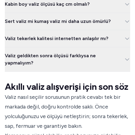
Kabin boy valiz ölçüsü kaç cm olmalı?
Türkiye'de sık kullanılan havayollarında 55 cm civarı yükseklik
Sert valiz mi kumaş valiz mi daha uzun ömürlü?
yaygındır, fakat derinlik ve paket kuralları değişir. Ürünü alırken 55
x 40 x 23 cm çevresindeki modellere bakın, sonra uçacağınız
Uzun ömür sadece dış malzemeye bağlı değildir; tekerlek, sap,
havayolunun güncel sayfasıyla karşılaştırın.
Valiz tekerlek kalitesi internetten anlaşılır mı?
fermuar ve servis desteği de sonucu belirler. Sık uçuşta kaliteli sert
valiz avantajlıdır, dış cep ve esneklik isteyen kullanıcıda iyi kumaş
Tam olarak anlaşılmaz, ama yorumlar iyi sinyal verir. Ürün
valiz daha kullanışlı kalabilir.
Valiz geldikten sonra ölçüsü farklıysa ne
yorumlarında teker, ses, yalpalama, kırıldı ve servis kelimelerini
yapmalıyım?
arayın; aynı şikayet tekrar ediyorsa puan yüksek olsa bile temkinli
davranın.
Önce ürünü tekerlek ve sap dahil ölçüp fotoğrafla belgeleyin.
Satıcıya yazılı başvurun, fatura ve kargo ambalajını saklayın;
Akıllı valiz alışverişi için son söz
internet alışverişinde 14 günlük cayma hakkı süresi içinde hareket
etmek işinizi kolaylaştırır.
Valiz nasıl seçilir sorusunun pratik cevabı tek bir
markada değil, doğru kontrolde saklı. Önce
yolculuğunuzu ve ölçüyü netleştirin; sonra tekerlek,
sap, fermuar ve garantiye bakın.