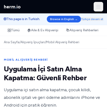
herm
.
io
🌐
This page is in Turkish.
Browse in English →
Türkçe devam et
Tümü
🏠
Aile & Ev Alışverişi
📚
Alışveriş Rehberleri
Ana Sayfa
/
Alışveriş İpuçları
/
Mobil Alışveriş Rehberi
MOBIL ALIŞVERIŞ REHBERI
Uygulama İçi Satın Alma
Kapatma: Güvenli Rehber
Uygulama içi satın alma kapatma, çocuk kilidi,
abonelik iptali ve geri ödeme adımlarını iPhone ve
Android için pratik öğrenin.