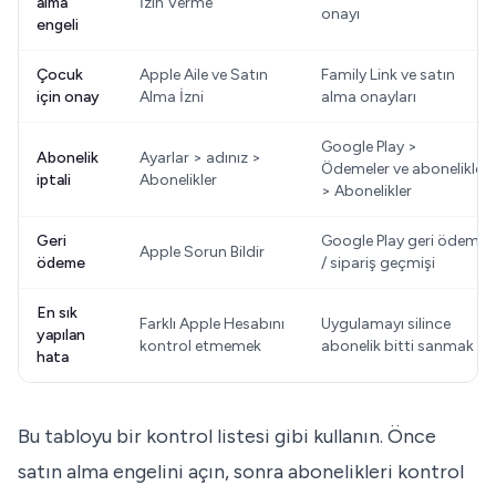
alma
İzin Verme
onayı
engeli
Çocuk
Apple Aile ve Satın
Family Link ve satın
için onay
Alma İzni
alma onayları
Google Play >
Abonelik
Ayarlar > adınız >
Ödemeler ve abonelikler
iptali
Abonelikler
> Abonelikler
Geri
Google Play geri ödeme
Apple Sorun Bildir
ödeme
/ sipariş geçmişi
En sık
Farklı Apple Hesabını
Uygulamayı silince
yapılan
kontrol etmemek
abonelik bitti sanmak
hata
Bu tabloyu bir kontrol listesi gibi kullanın. Önce
satın alma engelini açın, sonra abonelikleri kontrol