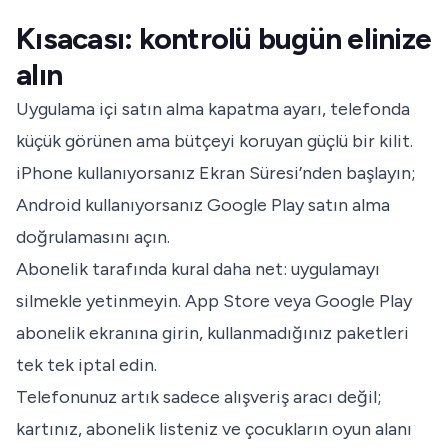
postada Apple faturası, Google Play makbuzu, uygulama adı ve
Kısacası: kontrolü bugün elinize
çekilen tutarla arama yapın; işlem başka aile üyesinin hesabından
yapılmış olabilir.
alın
Uygulama içi satın alma kapatma ayarı, telefonda
küçük görünen ama bütçeyi koruyan güçlü bir kilit.
iPhone kullanıyorsanız Ekran Süresi’nden başlayın;
Android kullanıyorsanız Google Play satın alma
doğrulamasını açın.
Abonelik tarafında kural daha net: uygulamayı
silmekle yetinmeyin. App Store veya Google Play
abonelik ekranına girin, kullanmadığınız paketleri
tek tek iptal edin.
Telefonunuz artık sadece alışveriş aracı değil;
kartınız, abonelik listeniz ve çocukların oyun alanı