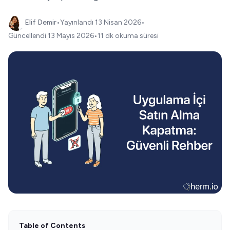
Elif Demir
•
Yayınlandı
13 Nisan 2026
•
Güncellendi
13 Mayıs 2026
•
11 dk okuma süresi
Table of Contents