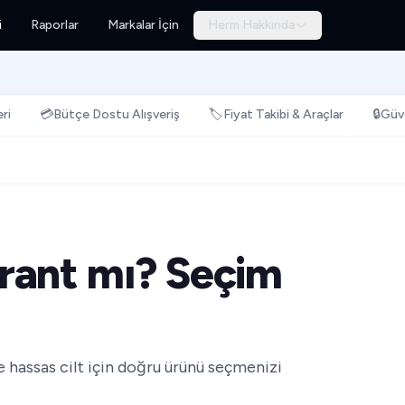
i
Raporlar
Markalar İçin
Herm Hakkında
ri
💳
Bütçe Dostu Alışveriş
🏷️
Fiyat Takibi & Araçlar
🔒
Güve
rant mı? Seçim
 hassas cilt için doğru ürünü seçmenizi