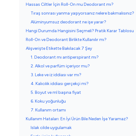
Hassas Ciltler İçin Roll-On mu Deodorant mı?
Tıraş sonrası yanma yaşıyorsanız nelere bakmalısınız?
Alüminyumsuz deodorant ne işe yarar?
Hangi Durumda Hangisini Seçmeli? Pratik Karar Tablosu
Roll-On ve Deodorant Birlikte Kullanılır mı?
Alışverişte Etikette Bakılacak 7 Şey
1. Deodorant mı antiperspirant mı?
2. Alkol ve parfüm içeriyor mu?
3. Leke ve iz iddiası var mı?
4. Kalıcılık iddiası gerçekçi mi?
5. Boyut ve ml başına fiyat
6. Koku yoğunluğu
7. Kullanım ortamı
Kullanım Hataları: En İyi Ürün Bile Neden İşe Yaramaz?
Islak cilde uygulamak