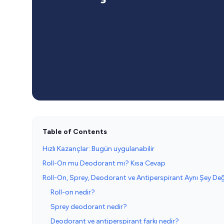
Table of Contents
Hızlı Kazançlar: Bugün uygulanabilir
Roll-On mu Deodorant mı? Kısa Cevap
Roll-On, Sprey, Deodorant ve Antiperspirant Aynı Şey Değ
Roll-on nedir?
Sprey deodorant nedir?
Deodorant ve antiperspirant farkı nedir?