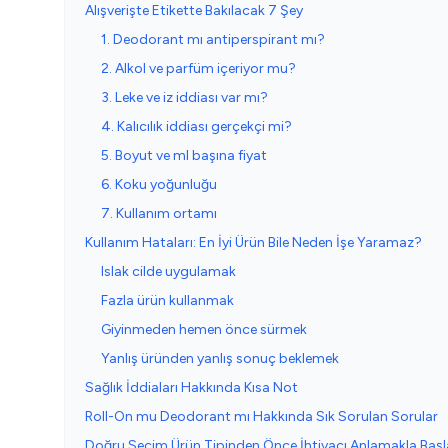
Alışverişte Etikette Bakılacak 7 Şey
1. Deodorant mı antiperspirant mı?
2. Alkol ve parfüm içeriyor mu?
3. Leke ve iz iddiası var mı?
4. Kalıcılık iddiası gerçekçi mi?
5. Boyut ve ml başına fiyat
6. Koku yoğunluğu
7. Kullanım ortamı
Kullanım Hataları: En İyi Ürün Bile Neden İşe Yaramaz?
Islak cilde uygulamak
Fazla ürün kullanmak
Giyinmeden hemen önce sürmek
Yanlış üründen yanlış sonuç beklemek
Sağlık İddiaları Hakkında Kısa Not
Roll-On mu Deodorant mı Hakkında Sık Sorulan Sorular
Doğru Seçim Ürün Tipinden Önce İhtiyacı Anlamakla Başl