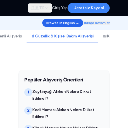
🇹🇷
TR
Giriş Yap
Ücretsiz Kaydol
Browse in English →
Türkçe devam et
nli Alışveriş
💄
Güzellik & Kişisel Bakım Alışverişi
📅
Kampanya & 
Popüler Alışveriş Önerileri
Zeytinyağı Alırken Nelere Dikkat
1
Edilmeli?
Kedi Maması Alırken Nelere Dikkat
2
Edilmeli?