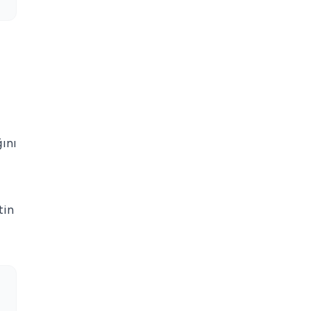
ğını
tin