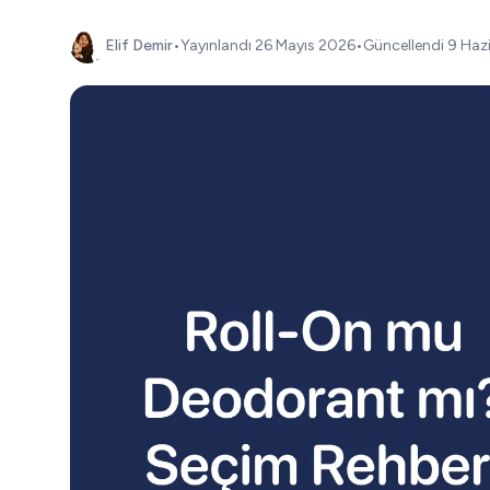
Elif Demir
•
Yayınlandı
26 Mayıs 2026
•
Güncellendi
9 Haz