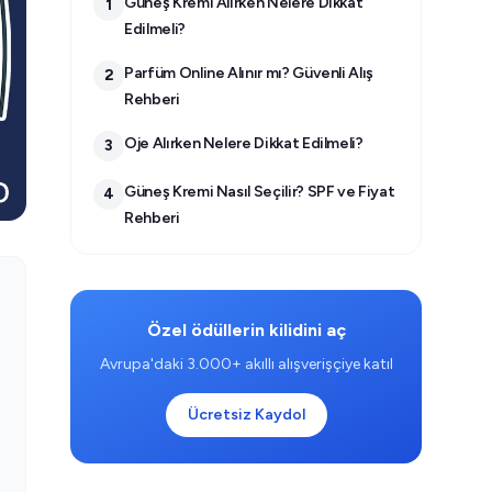
Güneş Kremi Alırken Nelere Dikkat
1
Edilmeli?
Parfüm Online Alınır mı? Güvenli Alış
2
Rehberi
Oje Alırken Nelere Dikkat Edilmeli?
3
Güneş Kremi Nasıl Seçilir? SPF ve Fiyat
4
Rehberi
Özel ödüllerin kilidini aç
Avrupa'daki 3.000+ akıllı alışverişçiye katıl
Ücretsiz Kaydol