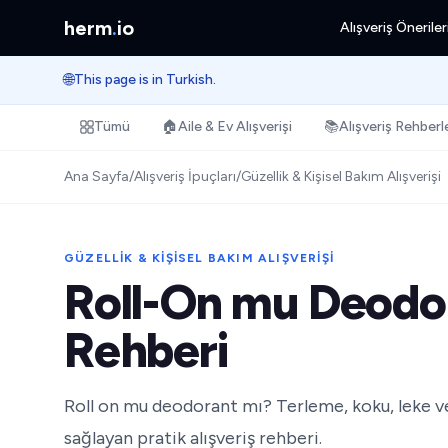
herm
.
io
Alışveriş Öneriler
🌐
This page is in Turkish.
Tümü
🏠
Aile & Ev Alışverişi
📚
Alışveriş Rehberle
Ana Sayfa
/
Alışveriş İpuçları
/
Güzellik & Kişisel Bakım Alışverişi
GÜZELLIK & KIŞISEL BAKIM ALIŞVERIŞI
Roll-On mu Deodo
Rehberi
Roll on mu deodorant mı? Terleme, koku, leke ve
sağlayan pratik alışveriş rehberi.