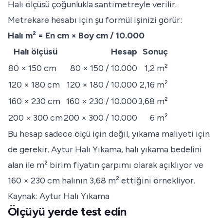
Halı ölçüsü çoğunlukla santimetreyle verilir.
Metrekare hesabı için şu formül işinizi görür:
Halı m² = En cm × Boy cm / 10.000
Halı ölçüsü
Hesap
Sonuç
80 × 150 cm
80 × 150 / 10.000
1,2 m²
120 × 180 cm
120 × 180 / 10.000
2,16 m²
160 × 230 cm
160 × 230 / 10.000
3,68 m²
200 × 300 cm
200 × 300 / 10.000
6 m²
Bu hesap sadece ölçü için değil, yıkama maliyeti için
de gerekir. Aytur Halı Yıkama, halı yıkama bedelini
alan ile m² birim fiyatın çarpımı olarak açıklıyor ve
160 × 230 cm halının 3,68 m² ettiğini örnekliyor.
Kaynak: Aytur Halı Yıkama
Ölçüyü yerde test edin