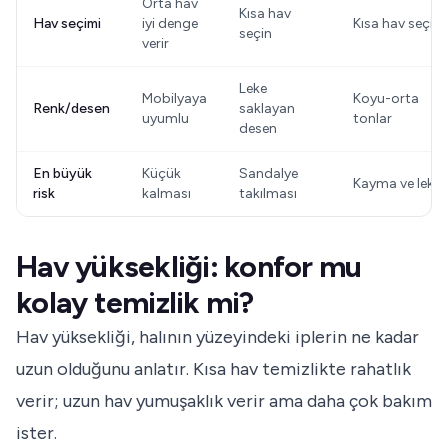
Orta hav
Kısa hav
Hav seçimi
iyi denge
Kısa hav seçin
seçin
verir
Leke
Mobilyaya
Koyu-orta
Renk/desen
saklayan
uyumlu
tonlar
desen
En büyük
Küçük
Sandalye
Kayma ve leke
risk
kalması
takılması
Hav yüksekliği: konfor mu
kolay temizlik mi?
Hav yüksekliği, halının yüzeyindeki iplerin ne kadar
uzun olduğunu anlatır. Kısa hav temizlikte rahatlık
verir; uzun hav yumuşaklık verir ama daha çok bakım
ister.