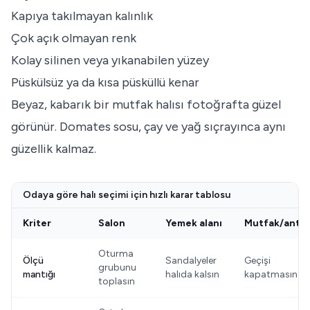
Kapıya takılmayan kalınlık
Çok açık olmayan renk
Kolay silinen veya yıkanabilen yüzey
Püskülsüz ya da kısa püsküllü kenar
Beyaz, kabarık bir mutfak halısı fotoğrafta güzel
görünür. Domates sosu, çay ve yağ sıçrayınca aynı
güzellik kalmaz.
Odaya göre halı seçimi için hızlı karar tablosu
Kriter
Salon
Yemek alanı
Mutfak/antr
Oturma
Ölçü
Sandalyeler
Geçişi
grubunu
mantığı
halıda kalsın
kapatmasın
toplasın