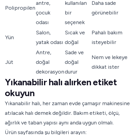
antre,
kullanılan
Daha sade
Polipropilen
çocuk
bir
görünebilir
odası
seçenek
Salon,
Sıcak ve
Pahalı bakım
Yün
yatak odası
doğal
isteyebilir
Antre,
Sade ve
Nem ve lekeye
Jüt
doğal
doğal
dikkat ister
dekorasyon
durur
Yıkanabilir halı alırken etiket
okuyun
Yıkanabilir halı, her zaman evde çamaşır makinesine
atılacak halı demek değildir. Bakım etiketi, ölçü,
ağırlık ve taban yapısı aynı anda uygun olmalı.
Ürün sayfasında şu bilgileri arayın: