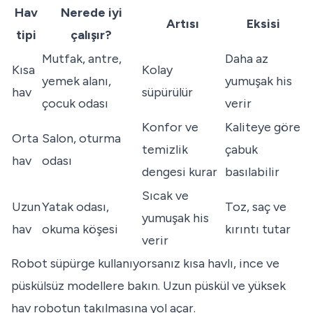
Hav
Nerede iyi
Artısı
Eksisi
tipi
çalışır?
Mutfak, antre,
Daha az
Kısa
Kolay
yemek alanı,
yumuşak his
hav
süpürülür
çocuk odası
verir
Konfor ve
Kaliteye göre
Orta
Salon, oturma
temizlik
çabuk
hav
odası
dengesi kurar
basılabilir
Sıcak ve
Uzun
Yatak odası,
Toz, saç ve
yumuşak his
hav
okuma köşesi
kırıntı tutar
verir
Robot süpürge kullanıyorsanız kısa havlı, ince ve
püskülsüz modellere bakın. Uzun püskül ve yüksek
hav robotun takılmasına yol açar.