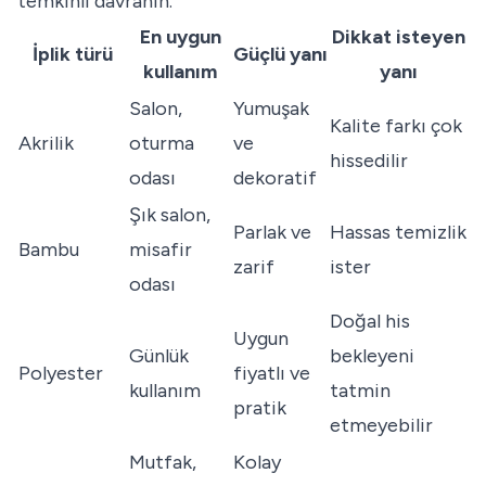
temkinli davranın.
En uygun
Dikkat isteyen
İplik türü
Güçlü yanı
kullanım
yanı
Salon,
Yumuşak
Kalite farkı çok
Akrilik
oturma
ve
hissedilir
odası
dekoratif
Şık salon,
Parlak ve
Hassas temizlik
Bambu
misafir
zarif
ister
odası
Doğal his
Uygun
Günlük
bekleyeni
Polyester
fiyatlı ve
kullanım
tatmin
pratik
etmeyebilir
Mutfak,
Kolay