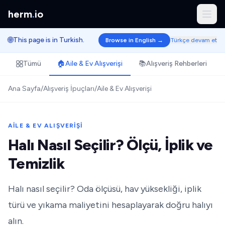
herm
.
io
🌐
This page is in Turkish.
Browse in English →
Türkçe devam et
Tümü
🏠
Aile & Ev Alışverişi
📚
Alışveriş Rehberleri
Ana Sayfa
/
Alışveriş İpuçları
/
Aile & Ev Alışverişi
AILE & EV ALIŞVERIŞI
Halı Nasıl Seçilir? Ölçü, İplik ve
Temizlik
Halı nasıl seçilir? Oda ölçüsü, hav yüksekliği, iplik
türü ve yıkama maliyetini hesaplayarak doğru halıyı
alın.