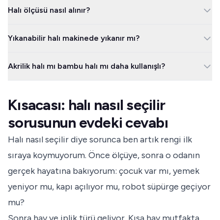
Halı seçerken ölçüyü, kullanım alanını, hav yüksekliğini, iplik türünü
Halı ölçüsü nasıl alınır?
ve yıkama maliyetini birlikte değerlendirin. Alışverişi kolaylaştırmak
için önce odayı ve kullanım yoğunluğunu belirleyin; renk ve deseni
Halının kaplayacağı alanın enini ve boyunu santimetreyle ölçün,
en son seçin.
Yıkanabilir halı makinede yıkanır mı?
sonra en × boy / 10.000 formülüyle m² değerini bulun. Satın
almadan önce bu alanı yerde bantla işaretleyin; sandalye, kapı ve
Bakım etiketinde makinede yıkanabilir yazıyorsa ve halı
koltuk hareketini test edin.
Akrilik halı mı bambu halı mı daha kullanışlı?
makinenizin kapasitesine uyuyorsa yıkanır. Büyük, ağır, kaymaz
tabanlı veya hassas dokulu halılarda profesyonel temizlik daha
Günlük salon kullanımı için akrilik halı genelde daha rahat bir
güvenli olur.
seçimdir; yumuşak his verir ve seçenek çoktur. Bambu halı daha
Kısacası: halı nasıl seçilir
şık ve parlak görünür, fakat yoğun kullanımda ve lekede daha
hassas davranmak gerekir.
sorusunun evdeki cevabı
Halı nasıl seçilir diye sorunca ben artık rengi ilk
sıraya koymuyorum. Önce ölçüye, sonra o odanın
gerçek hayatına bakıyorum: çocuk var mı, yemek
yeniyor mu, kapı açılıyor mu, robot süpürge geçiyor
mu?
Sonra hav ve iplik türü geliyor. Kısa hav mutfakta