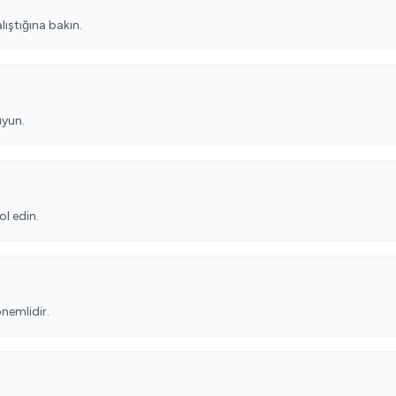
ştığına bakın.
uyun.
ol edin.
önemlidir.