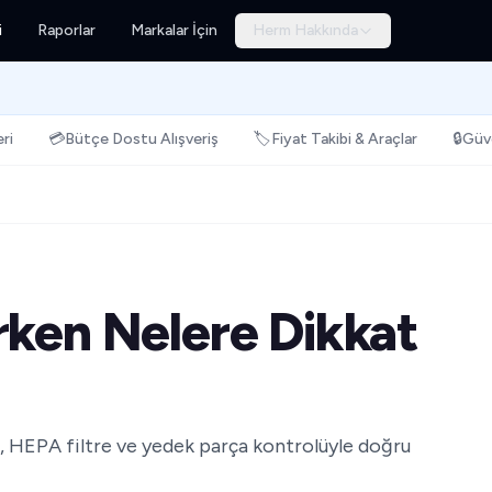
i
Raporlar
Markalar İçin
Herm Hakkında
ri
💳
Bütçe Dostu Alışveriş
🏷️
Fiyat Takibi & Araçlar
🔒
Güve
rken Nelere Dikkat
k, HEPA filtre ve yedek parça kontrolüyle doğru