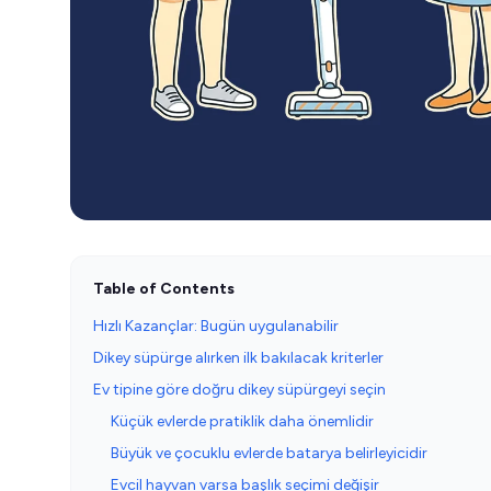
Table of Contents
Hızlı Kazançlar: Bugün uygulanabilir
Dikey süpürge alırken ilk bakılacak kriterler
Ev tipine göre doğru dikey süpürgeyi seçin
Küçük evlerde pratiklik daha önemlidir
Büyük ve çocuklu evlerde batarya belirleyicidir
Evcil hayvan varsa başlık seçimi değişir