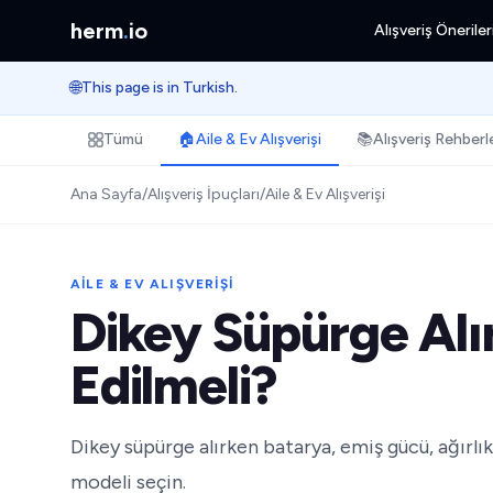
herm
.
io
Alışveriş Öneriler
🌐
This page is in Turkish.
Tümü
🏠
Aile & Ev Alışverişi
📚
Alışveriş Rehberle
Ana Sayfa
/
Alışveriş İpuçları
/
Aile & Ev Alışverişi
AILE & EV ALIŞVERIŞI
Dikey Süpürge Alı
Edilmeli?
Dikey süpürge alırken batarya, emiş gücü, ağırlı
modeli seçin.