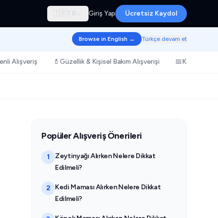
🇹🇷
TR
Giriş Yap
Ücretsiz Kaydol
Browse in English →
Türkçe devam et
nli Alışveriş
💄
Güzellik & Kişisel Bakım Alışverişi
📅
Kampanya & 
Popüler Alışveriş Önerileri
Zeytinyağı Alırken Nelere Dikkat
1
Edilmeli?
Kedi Maması Alırken Nelere Dikkat
2
Edilmeli?