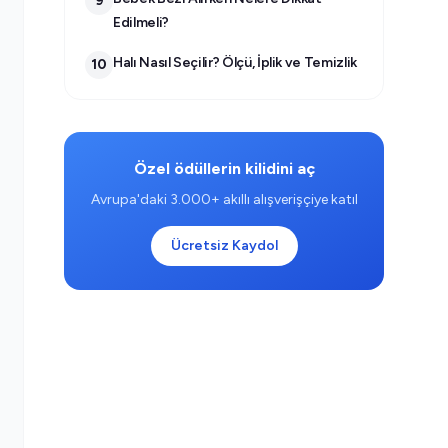
9
Edilmeli?
Halı Nasıl Seçilir? Ölçü, İplik ve Temizlik
10
Özel ödüllerin kilidini aç
Avrupa'daki 3.000+ akıllı alışverişçiye katıl
Ücretsiz Kaydol