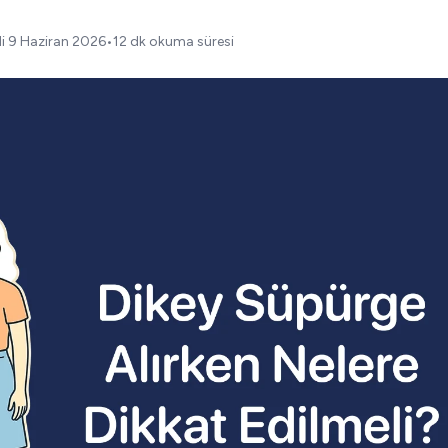
di
9 Haziran 2026
•
12 dk okuma süresi