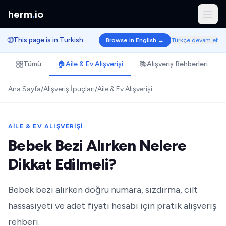
herm
.
io
🌐
This page is in Turkish.
Browse in English →
Türkçe devam et
Tümü
🏠
Aile & Ev Alışverişi
📚
Alışveriş Rehberleri
Ana Sayfa
/
Alışveriş İpuçları
/
Aile & Ev Alışverişi
AILE & EV ALIŞVERIŞI
Bebek Bezi Alırken Nelere
Dikkat Edilmeli?
Bebek bezi alırken doğru numara, sızdırma, cilt
hassasiyeti ve adet fiyatı hesabı için pratik alışveriş
rehberi.