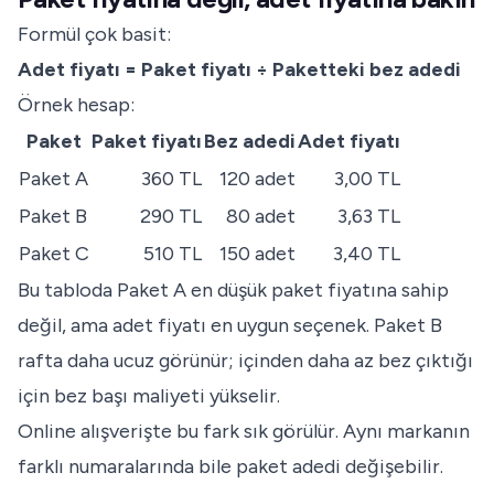
Formül çok basit:
Adet fiyatı = Paket fiyatı ÷ Paketteki bez adedi
Örnek hesap:
Paket
Paket fiyatı
Bez adedi
Adet fiyatı
Paket A
360 TL
120 adet
3,00 TL
Paket B
290 TL
80 adet
3,63 TL
Paket C
510 TL
150 adet
3,40 TL
Bu tabloda Paket A en düşük paket fiyatına sahip
değil, ama adet fiyatı en uygun seçenek. Paket B
rafta daha ucuz görünür; içinden daha az bez çıktığı
için bez başı maliyeti yükselir.
Online alışverişte bu fark sık görülür. Aynı markanın
farklı numaralarında bile paket adedi değişebilir.