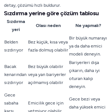
detay, çözümü hızlı buldurur.
Sızdırma yerine göre çözüm tablosu
Sızdırma
Olası neden
Ne yapmalı?
yeri
Bir büyük numarayı
Belden
Bez küçük, kısa veya
ya da daha emici
sızdırıyor
fazla dolmuş olabilir
modeli deneyin.
Bariyerleri dışa
Bacak
Bez büyük olabilir
çıkarın, daha iyi
kenarından
veya yan bariyerler
oturan kalıp
sızdırıyor
açılmamış olabilir
deneyin.
Gece
Gece bezi veya
sabaha
Emicilik gece için
daha yüksek emici
karşı
yetmiyor olabilir