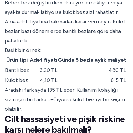
Bebek bez değiştirirken dönüyor, emekliyor veya
ayakta durmak istiyorsa külot bez sizi rahatlatır.
Ama adet fiyatına bakmadan karar vermeyin. Külot
bezler bazı dönemlerde bantlı bezlere göre daha
pahalı olur.
Basit bir örnek:
Ürün tipi
Adet fiyatı
Günde 5 bezle aylık maliyet
Bantlı bez
3,20 TL
480 TL
Külot bez
4,10 TL
615 TL
Aradaki fark ayda 135 TL eder. Kullanım kolaylığı
sizin için bu farka değiyorsa külot bez iyi bir seçim
olabilir.
Cilt hassasiyeti ve pişik riskine
karşı nelere bakılmalı?