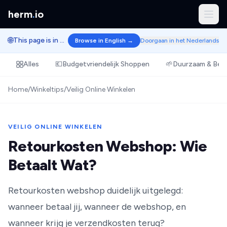
herm
.
io
🌐
This page is in Dutch.
Browse in English →
Doorgaan in het Nederlands
Alles
💶
Budgetvriendelijk Shoppen
🌱
Duurzaam & Bew
Home
/
Winkeltips
/
Veilig Online Winkelen
VEILIG ONLINE WINKELEN
Retourkosten Webshop: Wie
Betaalt Wat?
Retourkosten webshop duidelijk uitgelegd:
wanneer betaal jij, wanneer de webshop, en
wanneer krijg je verzendkosten terug?