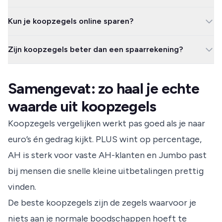
of boekje meer terug dan je betaalde.
PLUS heeft het hoogste rendement in percentage, namelijk 50%.
Kun je koopzegels online sparen?
AH is sterk als je al veel bij Albert Heijn koopt, terwijl Jumbo
handig is voor kleine snelle spaarkaarten.
Dat verschilt per supermarkt. AH en PLUS bieden online
Zijn koopzegels beter dan een spaarrekening?
mogelijkheden, terwijl Jumbo in de voorwaarden aangeeft dat
koopzegels niet gelden bij online bestellingen.
Nee, niet als vervanging voor spaargeld. Het rendement kan hoog
lijken, maar de bedragen zijn klein en koopzegels vallen niet onder
Samengevat: zo haal je echte
dezelfde bescherming als geld op een bankrekening.
waarde uit koopzegels
Koopzegels vergelijken werkt pas goed als je naar
euro’s én gedrag kijkt. PLUS wint op percentage,
AH is sterk voor vaste AH-klanten en Jumbo past
bij mensen die snelle kleine uitbetalingen prettig
vinden.
De beste koopzegels zijn de zegels waarvoor je
niets aan je normale boodschappen hoeft te