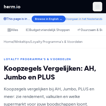
herm
.
io
🌐
This page is in Dutch.
Browse in English →
Doorgaan in het Nederlands
Alles
💶
Budgetvriendelijk Shoppen
🌱
Duurzaam & Bew
Home
/
Winkeltips
/
Loyalty Programma's & Voordelen
LOYALTY PROGRAMMA'S & VOORDELEN
Koopzegels Vergelijken: AH,
Jumbo en PLUS
Koopzegels vergelijken bij AH, Jumbo, PLUS en
meer: zie rendement, valkuilen en welke
supermarkt voor jouw boodschappen loont.