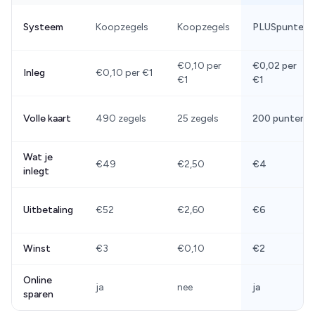
Systeem
Koopzegels
Koopzegels
PLUSpunten
€0,10 per
€0,02 per
Inleg
€0,10 per €1
€1
€1
Volle kaart
490 zegels
25 zegels
200 punten
Wat je
€49
€2,50
€4
inlegt
Uitbetaling
€52
€2,60
€6
Winst
€3
€0,10
€2
Online
ja
nee
ja
sparen