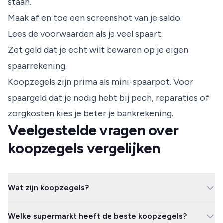
staan.
Maak af en toe een screenshot van je saldo.
Lees de voorwaarden als je veel spaart.
Zet geld dat je echt wilt bewaren op je eigen
spaarrekening.
Koopzegels zijn prima als mini-spaarpot. Voor
spaargeld dat je nodig hebt bij pech, reparaties of
zorgkosten kies je beter je bankrekening.
Veelgestelde vragen over
koopzegels vergelijken
Wat zijn koopzegels?
Koopzegels zijn betaalde spaarzegels die je bij je boodschappen
Welke supermarkt heeft de beste koopzegels?
koopt. Je legt extra geld in bij de kassa en krijgt bij een volle kaart