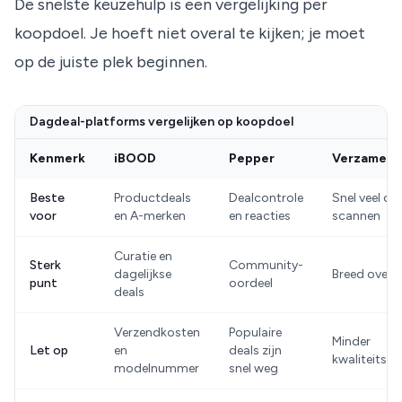
De snelste keuzehulp is een vergelijking per
koopdoel. Je hoeft niet overal te kijken; je moet
op de juiste plek beginnen.
Dagdeal-platforms vergelijken op koopdoel
Kenmerk
iBOOD
Pepper
Verzamelsi
Beste
Productdeals
Dealcontrole
Snel veel de
voor
en A-merken
en reacties
scannen
Curatie en
Sterk
Community-
dagelijkse
Breed overz
punt
oordeel
deals
Verzendkosten
Populaire
Minder
Let op
en
deals zijn
kwaliteitsad
modelnummer
snel weg