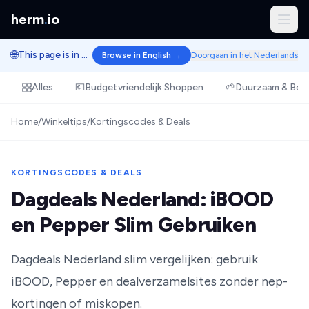
herm
.
io
🌐
This page is in Dutch.
Browse in English →
Doorgaan in het Nederlands
Alles
💶
Budgetvriendelijk Shoppen
🌱
Duurzaam & Bew
Home
/
Winkeltips
/
Kortingscodes & Deals
KORTINGSCODES & DEALS
Dagdeals Nederland: iBOOD
en Pepper Slim Gebruiken
Dagdeals Nederland slim vergelijken: gebruik
iBOOD, Pepper en dealverzamelsites zonder nep-
kortingen of miskopen.