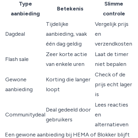
Type
Slimme
Betekenis
aanbieding
controle
Tijdelijke
Vergelijk prijs
Dagdeal
aanbieding, vaak
en
één dag geldig
verzendkosten
Zeer korte actie
Laat de timer
Flash sale
van enkele uren
niet bepalen
Check of de
Gewone
Korting die langer
prijs echt lager
aanbieding
loopt
is
Lees reacties
Deal gedeeld door
Communitydeal
en
gebruikers
alternatieven
Een gewone aanbieding bij HEMA of Blokker blijft