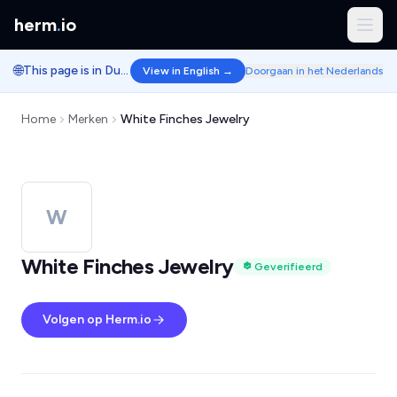
herm
.
io
🌐
This page is in Dutch.
View in English →
Doorgaan in het Nederlands
Home
Merken
White Finches Jewelry
W
White Finches Jewelry
Geverifieerd
Volgen op Herm.io