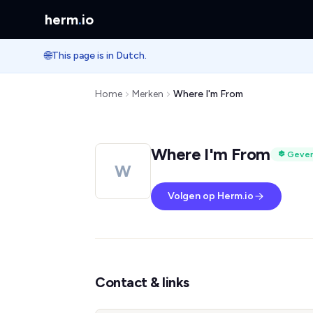
herm
.
io
🌐
This page is in Dutch.
Home
Merken
Where I'm From
Where I'm From
Gever
W
Volgen op Herm.io
Contact & links