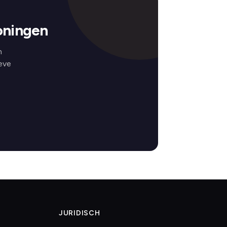
oningen
n
eve
JURIDISCH