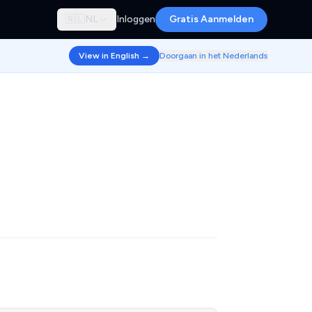
🇳🇱
NL
Inloggen
Gratis Aanmelden
View in English →
Doorgaan in het Nederlands