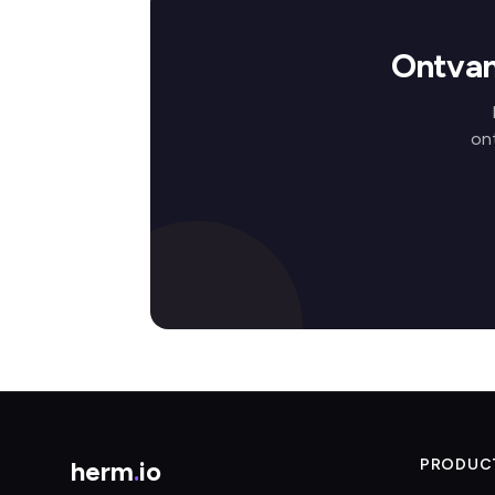
Ontvan
on
herm
.
io
PRODUC