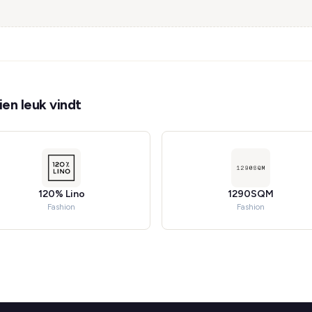
en leuk vindt
120% Lino
1290SQM
Fashion
Fashion