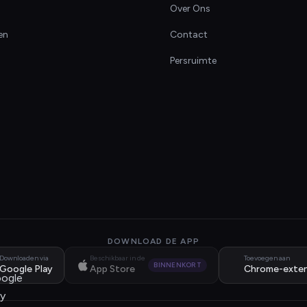
Over Ons
en
Contact
Persruimte
DOWNLOAD DE APP
Downloaden via
Beschikbaar in de
Toevoegen aan
BINNENKORT
Google Play
App Store
Chrome-exten