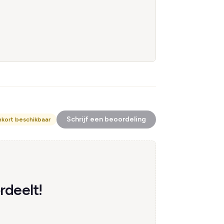
Schrijf een beoordeling
nkort beschikbaar
rdeelt!