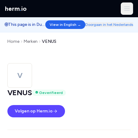
herm
.
io
🌐
This page is in Dutch.
View in English →
Doorgaan in het Nederlands
Home
Merken
VENUS
V
VENUS
Geverifieerd
Volgen op Herm.io