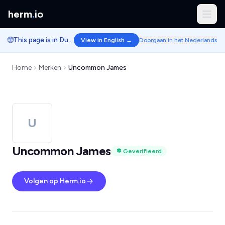
herm
.
io
🌐
This page is in Dutch.
View in English →
Doorgaan in het Nederlands
Home
Merken
Uncommon James
U
Uncommon James
Geverifieerd
Volgen op Herm.io