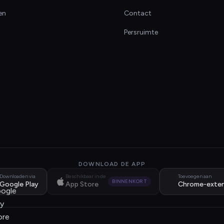
en
Contact
Persruimte
DOWNLOAD DE APP
Downloaden via
Beschikbaar in de
Toevoegen aan
BINNENKORT
Google Play
App Store
Chrome-exten