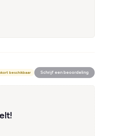
Schrijf een beoordeling
nkort beschikbaar
lt!