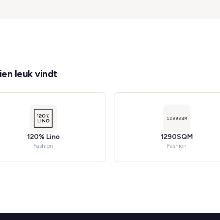
en leuk vindt
120% Lino
1290SQM
Fashion
Fashion