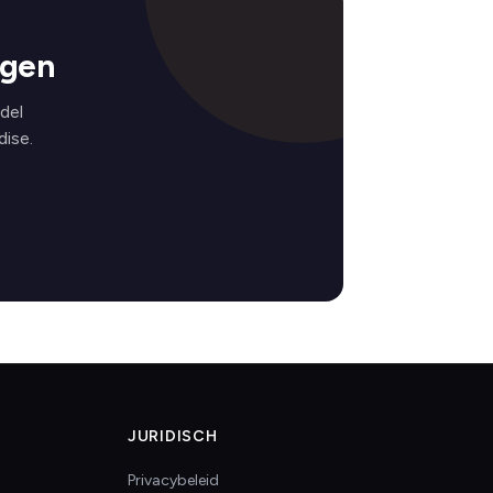
ngen
del
ise.
JURIDISCH
Privacybeleid