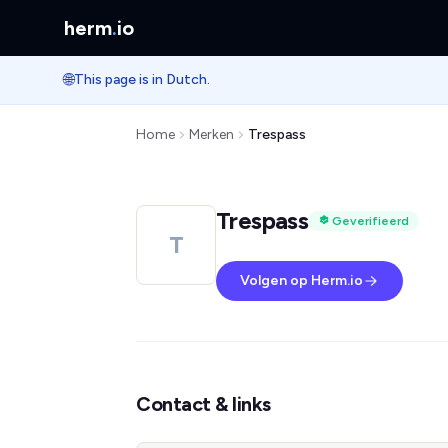
herm
.
io
🌐
This page is in Dutch.
Home
Merken
Trespass
Trespass
Geverifieerd
T
Volgen op Herm.io
Contact & links