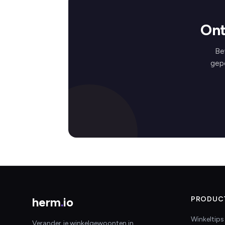
Ont
Be
gep
herm
.
io
PRODUC
Winkeltips
Verander je winkelgewoonten in