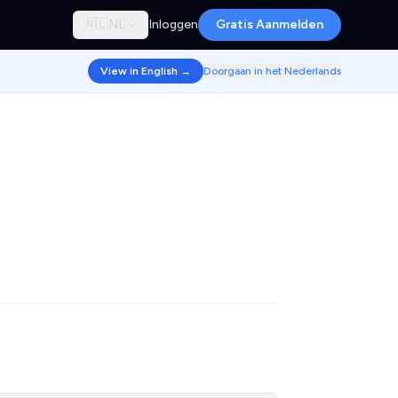
🇳🇱
NL
Inloggen
Gratis Aanmelden
View in English →
Doorgaan in het Nederlands