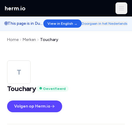
herm
.
io
🌐
This page is in Dutch.
View in English →
Doorgaan in het Nederlands
Home
Merken
Touchary
T
Touchary
Geverifieerd
Volgen op Herm.io