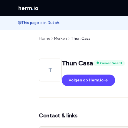
herm
.
io
🌐
This page is in Dutch.
Home
Merken
Thun Casa
Thun Casa
Geverifieerd
T
Volgen op Herm.io
Contact & links