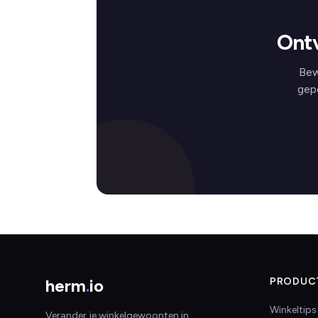
Ontv
Bew
gep
herm
.
io
PRODUC
Winkeltips
Verander je winkelgewoonten in