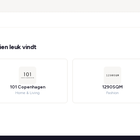
en leuk vindt
101 Copenhagen
1290SQM
Home & Living
Fashion