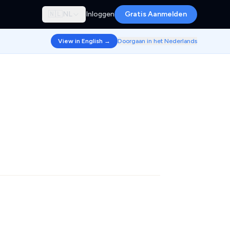
🇳🇱
NL
Inloggen
Gratis Aanmelden
View in English →
Doorgaan in het Nederlands