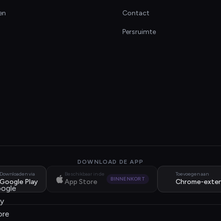
en
Contact
Persruimte
DOWNLOAD DE APP
Downloaden via
Beschikbaar in de
Toevoegen aan
BINNENKORT
Google Play
App Store
Chrome-exten