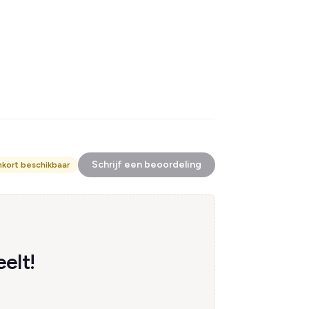
Schrijf een beoordeling
nkort beschikbaar
elt!