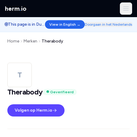
herm
.
io
🌐
This page is in Dutch.
View in English →
Doorgaan in het Nederlands
Home
Merken
Therabody
T
Therabody
Geverifieerd
Volgen op Herm.io