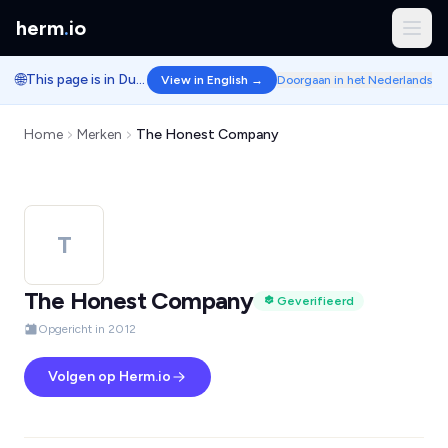
herm
.
io
🌐
This page is in Dutch.
View in English →
Doorgaan in het Nederlands
Home
Merken
The Honest Company
T
The Honest Company
Geverifieerd
Opgericht in 2012
Volgen op Herm.io