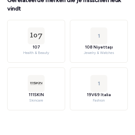
Gerelateerde merken die je misschien leuk
vindt
1
107
108 Niyettaşı
Health & Beauty
Jewelry & Watches
1
111SKIN
19V69 Italia
Skincare
Fashion