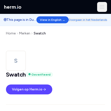
herm
.
io
🌐
This page is in Dutch.
View in English →
Doorgaan in het Nederlands
Home
Merken
Swatch
S
Swatch
Geverifieerd
Volgen op Herm.io