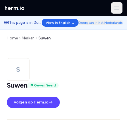
herm
.
io
🌐
This page is in Dutch.
View in English →
Doorgaan in het Nederlands
Home
Merken
Suwen
S
Suwen
Geverifieerd
Volgen op Herm.io