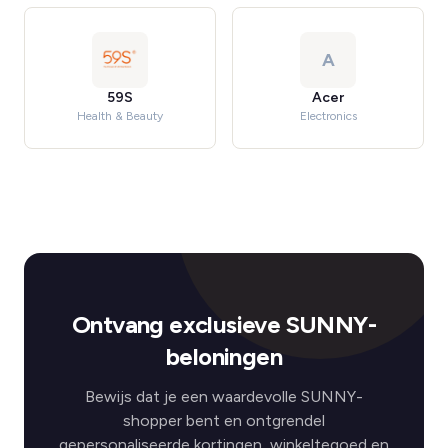
A
59S
Acer
Health & Beauty
Electronics
Ontvang exclusieve SUNNY-
beloningen
Bewijs dat je een waardevolle SUNNY-
shopper bent en ontgrendel
gepersonaliseerde kortingen, winkeltegoed en