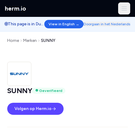
herm
.
io
🌐
This page is in Dutch.
View in English →
Doorgaan in het Nederlands
Home
Merken
SUNNY
SUNNY
Geverifieerd
Volgen op Herm.io