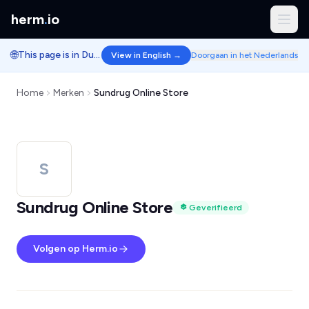
herm
.
io
🌐
This page is in Dutch.
View in English →
Doorgaan in het Nederlands
Home
Merken
Sundrug Online Store
S
Sundrug Online Store
Geverifieerd
Volgen op Herm.io