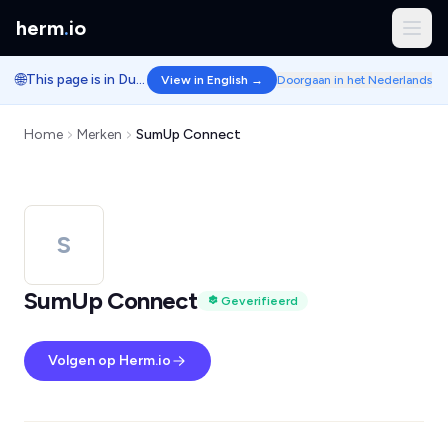
herm
.
io
🌐
This page is in Dutch.
View in English →
Doorgaan in het Nederlands
Home
Merken
SumUp Connect
S
SumUp Connect
Geverifieerd
Volgen op Herm.io