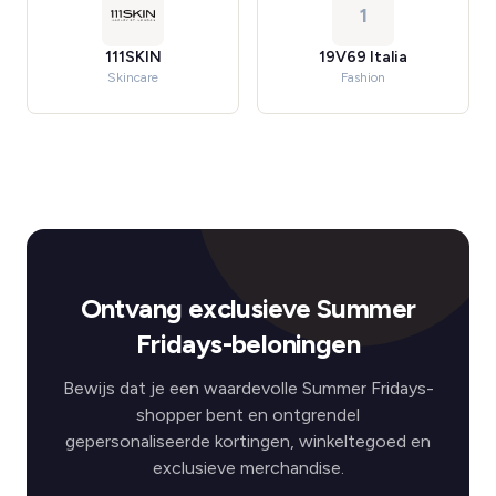
1
111SKIN
19V69 Italia
Skincare
Fashion
Ontvang exclusieve Summer
Fridays-beloningen
Bewijs dat je een waardevolle Summer Fridays-
shopper bent en ontgrendel
gepersonaliseerde kortingen, winkeltegoed en
exclusieve merchandise.