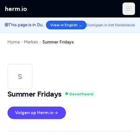
herm
.
io
🌐
This page is in Dutch.
View in English →
Doorgaan in het Nederlands
Home
Merken
Summer Fridays
S
Summer Fridays
Geverifieerd
Volgen op Herm.io