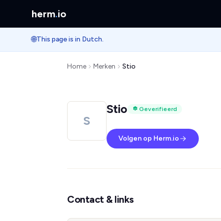
herm
.
io
🌐
This page is in Dutch.
Home
Merken
Stio
Stio
Geverifieerd
S
Volgen op Herm.io
Contact & links