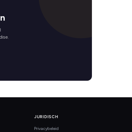
en
l
ise.
JURIDISCH
Privacybeleid