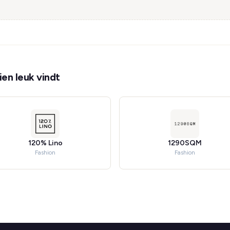
en leuk vindt
120% Lino
1290SQM
Fashion
Fashion