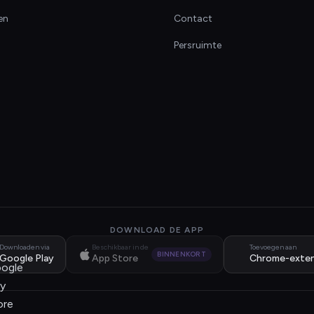
en
Contact
Persruimte
DOWNLOAD DE APP
Downloaden via
Beschikbaar in de
Toevoegen aan
BINNENKORT
Google Play
App Store
Chrome-exten