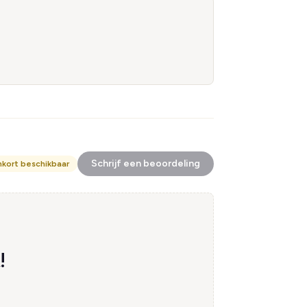
Schrijf een beoordeling
nkort beschikbaar
!