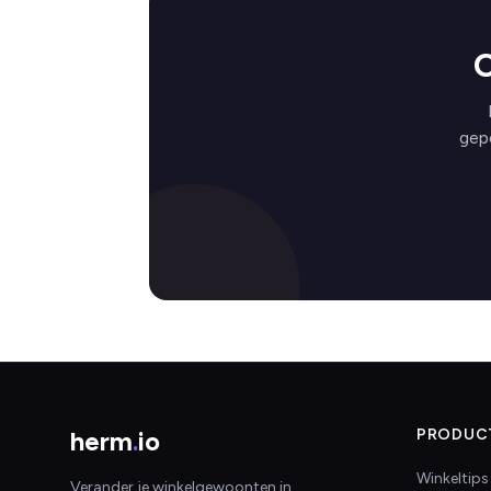
O
gep
herm
.
io
PRODUC
Winkeltips
Verander je winkelgewoonten in