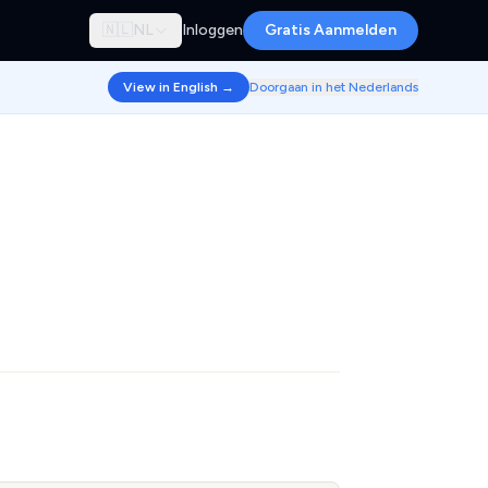
🇳🇱
NL
Inloggen
Gratis Aanmelden
View in English →
Doorgaan in het Nederlands