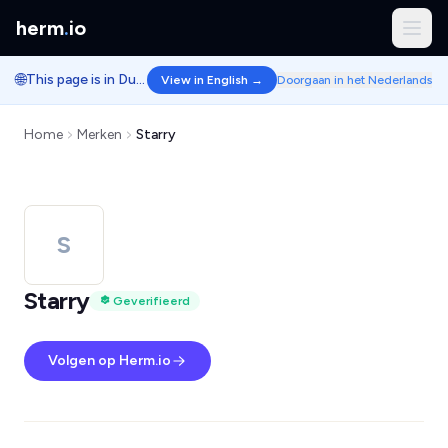
herm
.
io
🌐
This page is in Dutch.
View in English →
Doorgaan in het Nederlands
Home
Merken
Starry
S
Starry
Geverifieerd
Volgen op Herm.io