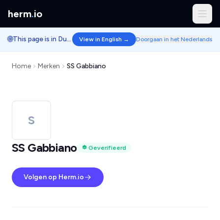
herm
.
io
🌐
This page is in Dutch.
View in English →
Doorgaan in het Nederlands
Home
Merken
SS Gabbiano
S
SS Gabbiano
Geverifieerd
Volgen op Herm.io