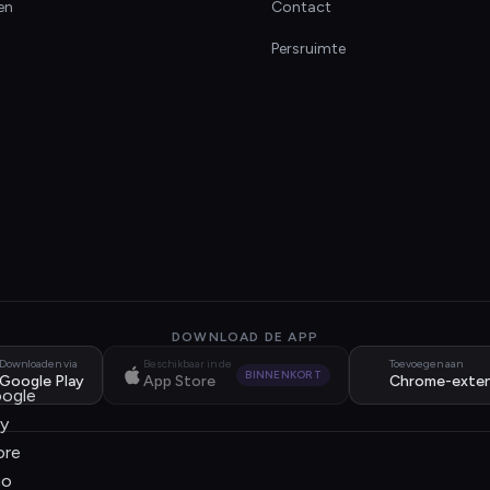
en
Contact
Persruimte
DOWNLOAD DE APP
Downloaden via
Beschikbaar in de
Toevoegen aan
BINNENKORT
Google Play
App Store
Chrome-exten