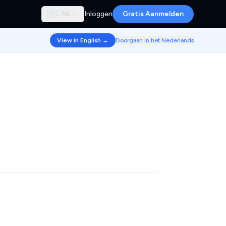
🇳🇱
NL
Inloggen
Gratis Aanmelden
View in English →
Doorgaan in het Nederlands