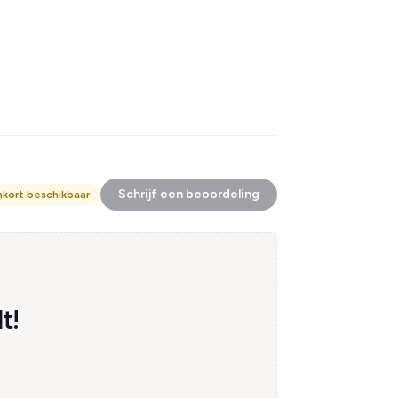
Schrijf een beoordeling
nkort beschikbaar
t!