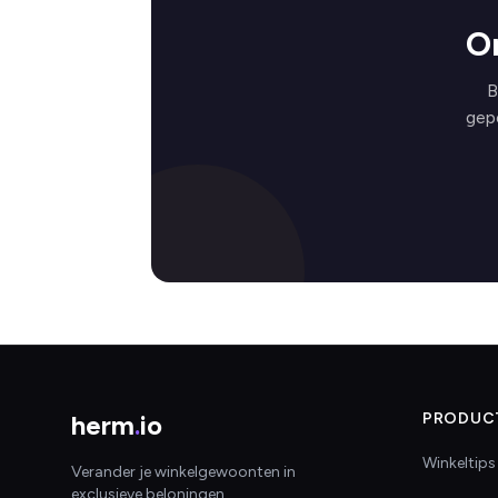
O
B
gep
herm
.
io
PRODUC
Winkeltips
Verander je winkelgewoonten in
exclusieve beloningen