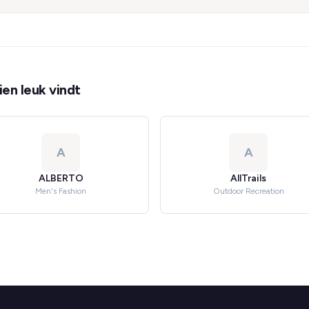
en leuk vindt
A
A
ALBERTO
AllTrails
Men's Fashion
Outdoor Recreation