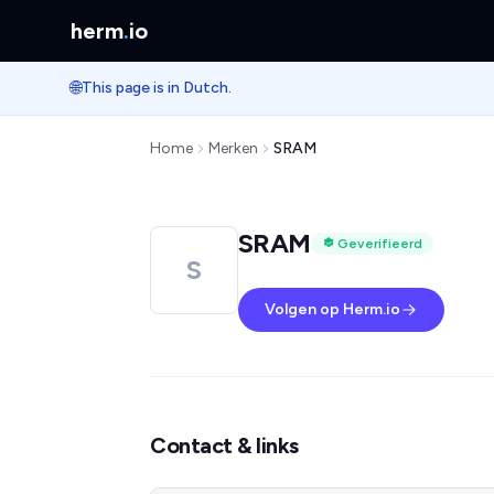
herm
.
io
🌐
This page is in Dutch.
Home
Merken
SRAM
SRAM
Geverifieerd
S
Volgen op Herm.io
Contact & links