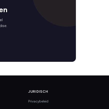
en
el
ise.
JURIDISCH
Privacybeleid